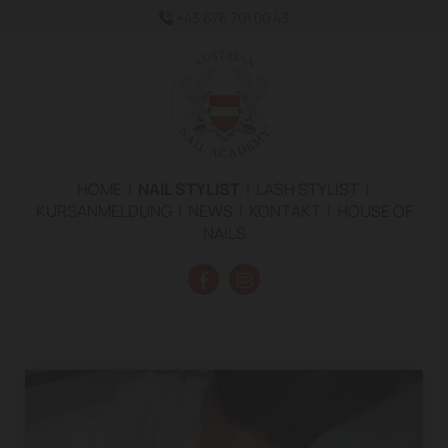
+43 676 701 00 43

HOME
|
NAIL STYLIST
|
LASH STYLIST
|
KURSANMELDUNG
|
NEWS
|
KONTAKT
|
HOUSE OF
NAILS