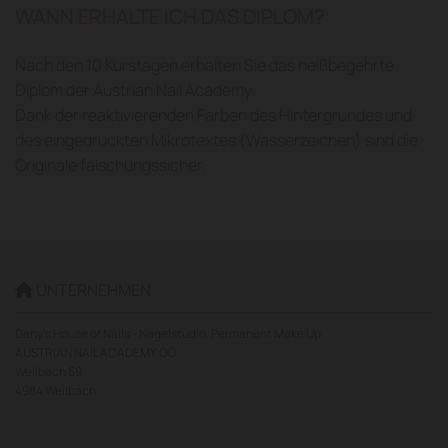
WANN ERHALTE ICH DAS DIPLOM?
Nach den 10 Kurstagen erhalten Sie das heißbegehrte
Diplom der Austrian Nail Academy.
Dank der reaktivierenden Farben des Hintergrundes und
des eingedruckten Mikrotextes (Wasserzeichen) sind die
Originale fälschungssicher.
UNTERNEHMEN

Dany's House of Nails - Nagelstudio, Permanent Make Up
AUSTRIAN NAIL ACADEMY OÖ
Weilbach 69
4984 Weilbach