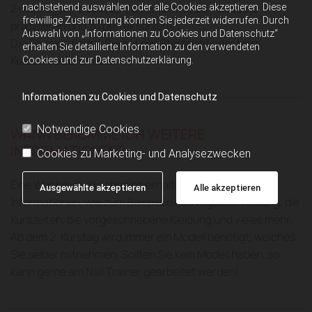
2-wöchigen Abständen, um Erlerntes zu Hause zu
nachstehend auswählen oder alle Cookies akzeptieren. Diese
freiwillige Zustimmung können Sie jederzeit widerrufen. Durch
präzisieren und zu perfektionieren.
Auswahl von „Informationen zu Cookies und Datenschutz“
Die Termine finden Sie auf der Startseite oder beim
erhalten Sie detaillierte Information zu den verwendeten
Kursanmeldeformular.
Cookies und zur Datenschutzerklärung.
Informationen zu Cookies und Datenschutz
Notwendige Cookies
WANN BEKOMME ICH WEITERE
INFORMATIONEN?
Cookies zu Marketing- und Analysezwecken
Eine Woche vor Kursbeginn erhalten Sie alle weiteren
Ausgewählte akzeptieren
Alle akzeptieren
Informationen, wie zum Beispiel eine Wegbeschreibung, die
Kurszeiten, die vorgeschriebene Kleidung und vieles mehr.
Ab dem 2. Kurstag wird immer ein Modell benötigt, welches
Sie selber mitnehmen. Sollten Sie kein Modell haben, so
kann gerne am Nail Trainer gearbeitet werden!