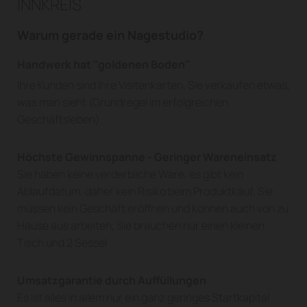
INNKREIS
Warum gerade ein Nagestudio?
Handwerk hat "goldenen Boden"
Ihre Kunden sind Ihre Visitenkarten, Sie verkaufen etwas,
was man sieht (Grundregel im erfolgreichen
Geschäftsleben).
Höchste Gewinnspanne - Geringer Wareneinsatz
Sie haben keine verderbliche Ware, es gibt kein
Ablaufdatum, daher kein Risiko beim Produktkauf. Sie
müssen kein Geschäft eröffnen und können auch von zu
Hause aus arbeiten, Sie brauchen nur einen kleinen
Tisch und 2 Sessel
Umsatzgarantie durch Auffüllungen
Es ist alles in allem nur ein ganz geringes Startkapital