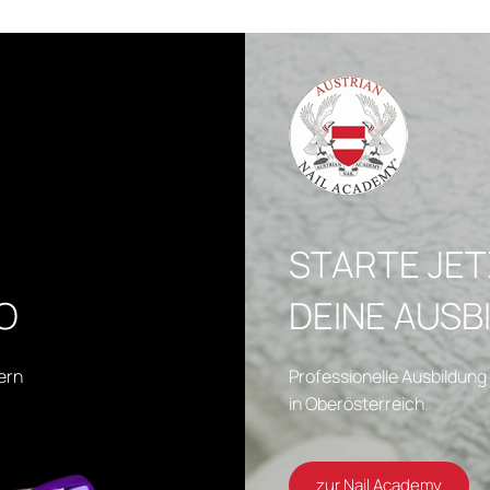
STARTE JE
O
DEINE AUSB
ern
Professionelle Ausbildung 
in Oberösterreich.
zur Nail Academy